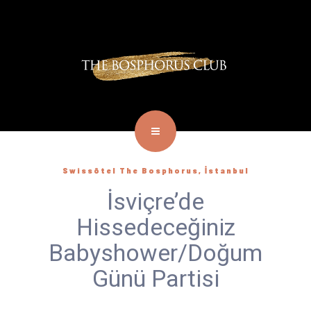
Swissôtel The Bosphorus, İstanbul
İsviçre’de
Hissedeceğiniz
Babyshower/Doğum
Günü Partisi