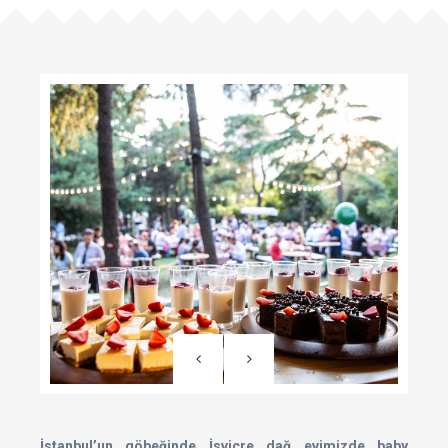
İstanbul’un göbeğinde İsviçre dağ evimizde baby